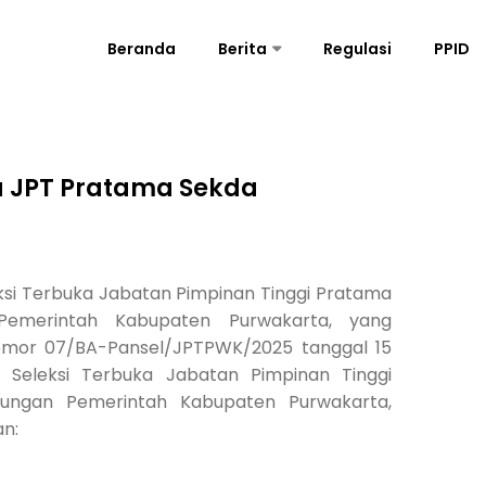
Beranda
Berita
Regulasi
PPID
rta Dikerahkan
Kukuhkan Anggota KIP 2026-2030, Meutya Hafid: Deepfake Dan Hoaks Jadi Tantangan Baru Bagi Keterbukaan Informasi
ka JPT Pratama Sekda
leksi Terbuka Jabatan Pimpinan Tinggi Pratama
 Pemerintah Kabupaten Purwakarta, yang
omor 07/BA-Pansel/JPTPWK/2025 tanggal 15
 Seleksi Terbuka Jabatan Pimpinan Tinggi
kungan Pemerintah Kabupaten Purwakarta,
an: