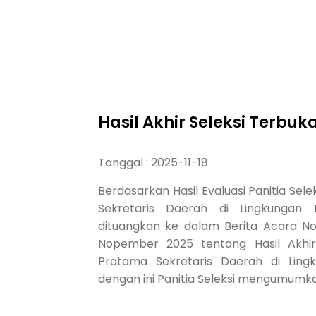
Turun Ke Jalan, Om Zein Pimpin Ngosrek Dan Pengecatan Trotoar Bersama OPD
Pengecatan Kanstin Trotoar, 28 OPD Pemkab Purwaka
Hasil Akhir Seleksi Terbu
Tanggal : 2025-11-18
Berdasarkan Hasil Evaluasi Panitia Se
Sekretaris Daerah di Lingkungan
dituangkan ke dalam Berita Acara N
Nopember 2025 tentang Hasil Akhir
Pratama Sekretaris Daerah di Ling
dengan ini Panitia Seleksi mengumumk