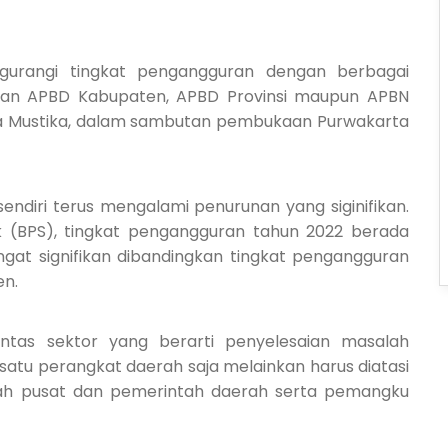
gurangi tingkat pengangguran dengan berbagai
ran APBD Kabupaten, APBD Provinsi maupun APBN
na Mustika, dalam sambutan pembuk
a
an Purwakarta
ndiri terus mengalami penurunan yang siginifikan.
ik (BPS), tingkat pengangguran tahun 2022 berada
ngat signifikan dibandingkan tingkat pengangguran
en.
ntas sektor yang berarti penyelesaian masalah
satu perangkat daer
a
h saja melainkan harus diatasi
ntah pusat dan pemerintah daerah serta pemangku