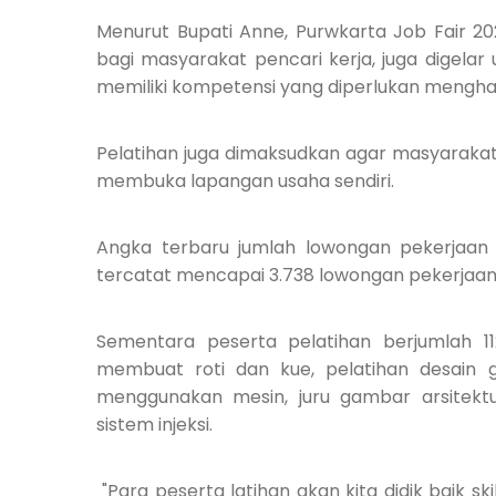
Menurut Bupati Anne, Purwkarta Job Fair 2
bagi masyarakat pencari kerja, juga digela
memiliki kompetensi yang diperlukan menghad
Pelatihan juga dimaksudkan agar masyaraka
membuka lapangan usaha sendiri.
Angka terbaru jumlah lowongan pekerjaan
tercatat mencapai 3.738 lowongan pekerjaan
Sementara pese
r
ta pelatihan berjumlah 1
membuat roti dan kue, pelatihan desain gr
menggunakan mesin, juru gambar arsitekt
sistem injeksi.
"Para peserta latihan akan kita didik baik sk