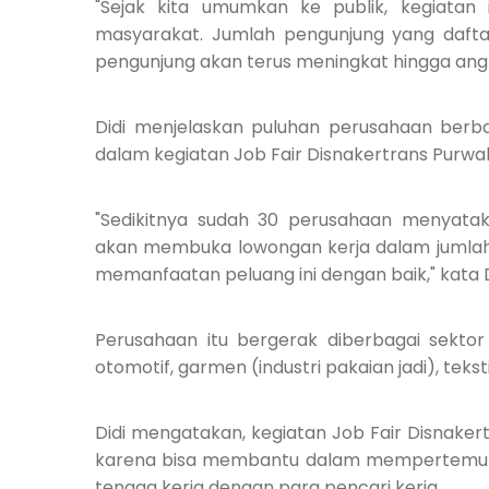
"Sejak kita umumkan ke publik, kegiatan
masyarakat. Jumlah pengunjung yang daftar
pengunjung akan terus meningkat hingga angka 
Didi menjelaskan puluhan perusahaan berbag
dalam kegiatan Job Fair Disnakertrans Purwa
"Sedikitnya sudah 30 perusahaan menyatak
akan membuka lowongan kerja dalam jumlah
memanfaatan peluang ini dengan baik," kata D
Perusahaan itu bergerak diberbagai sektor 
otomotif, garmen (industri pakaian jadi), tekst
Didi mengatakan, kegiatan Job Fair Disnaker
karena bisa membantu dalam mempertemuk
tenaga kerja dengan para pencari kerja.