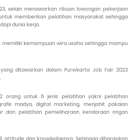
023, selain menawarkan ribuan lowongan pekerjaan
r untuk memberikan pelatihan masyarakat sehingga
api dunia kerja.
t memiliki kemampuan wira usaha seh
i
ngga mampu
 yang ditawarkan dalam Purwkarta Job Fair 2023
.
12 orang untuk 6 jenis pelatihan yakni pelatihan
afis madya, digital marketing, menjahit pakaian
ur dan pelatihan pemeliharaan kendaraan ringan
ill, attitude dan knowledgenya. Sehingga diharapkan