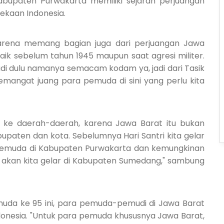
bupaten Purwakarta memiliki sejarah perjuangan
kaan Indonesia.
. Karena memang bagian juga dari perjuangan Jawa
ik sebelum tahun 1945 maupun saat agresi militer.
di dulu namanya semacam kodam ya, jadi dari Tasik
semangat juang para pemuda di sini yang perlu kita
ser ke daerah-daerah, karena Jawa Barat itu bukan
bupaten dan kota. Sebelumnya Hari Santri kita gelar
h Pemuda di Kabupaten Purwakarta dan kemungkinan
 akan kita gelar di Kabupaten Sumedang," sambung
uda ke 95 ini, para pemuda-pemudi di Jawa Barat
donesia. "Untuk para pemuda khususnya Jawa Barat,