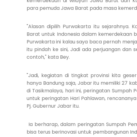
kemerdekaan di wilayah Jawa Barat dan Ka
para pemuda Jawa Barat pada masa kemerde
"Alasan dipilih Purwakarta itu sejarahnya
Barat untuk Indonesia dalam kemerdekaan ba
Purwakarta ini kalau saya baca pernah menja
itu pindah ke sini, Jadi ada perjuangan dan 
contoh," kata Bey.
"Jadi, kegiatan di tingkat provinsi kita ge
hanya Bandung saja, Jabar itu memiliki 27 ka
di Tasikmalaya, hari ini, peringatan Sumpa
untuk peringatan Hari Pahlawan, rencananya
Pj. Gubernur Jabar itu.
Ia berharap, dalam peringatan Sumpah Pem
bisa terus berinovasi untuk pembangunan In