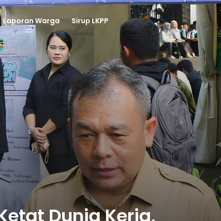
Laporan Warga
Sirup LKPP
Turun Ke Jalan, Om Zein Pimpin Ngosrek Dan Pengecatan Trotoar Bersama OPD
Pengecatan Kanstin Trotoar, 28 OPD Pemkab Purwaka
etat Dunia Kerja,