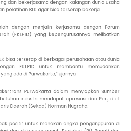
eng dan bekerjasama dengan kalangan dunia usaha
n pelatihan BLK agar bisa terserap bekerja.
 adalah dengan menjalin kerjasama dengan Forum
aerah (FKLPID) yang kepengurusannya melibatkan
BLK bisa terserap di berbagai perusahaan atau dunia
ma dengan FKLPID untuk membantu memudahkan
 yang ada di Purwakarta," ujarnya.
snakertrans Purwakarta dalam menyiapkan Sumber
utuhan industri mendapat apresiasi dari Penjabat
etaris Daerah (Sekda) Norman Nugraha.
mpak positif untuk menekan angka pengangguran di
iasi dan dukungan penuh Penjabat (Pj) Bupati dan