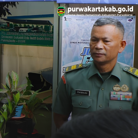
rta Dikerahkan
Kukuhkan Anggota KIP 2026-2030, Meutya Hafid: Deepfake Dan Hoaks Jadi Tantangan Baru Bagi Keterbukaan Informasi